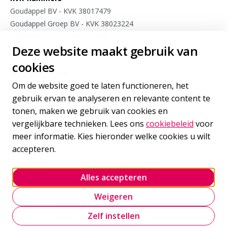
Goudappel BV - KVK 38017479
Goudappel Groep BV - KVK 38023224
Dat.mobility BV - KVK 27103813
Deze website maakt gebruik van
Meet4research BV - KVK 75963175
cookies
Stay connected
Om de website goed te laten functioneren, het
Meld je aan voor sporadische updates van onze experts op
gebruik ervan te analyseren en relevante content te
het gebied van internationale mobiliteit
tonen, maken we gebruik van cookies en
vergelijkbare technieken. Lees ons
cookiebeleid
voor
Inschrijven
voor onze nieuwsbrief
meer informatie. Kies hieronder welke cookies u wilt
accepteren.
Volg ons
Alles accepteren
Goudappel LinkedIn
Goudappel BlueSky
Goudappel YouTube
Weigeren
Cookie policy
Onze leveringsvoorwaarden
Zelf instellen
Privacy statement
Cookie-instellingen beheren