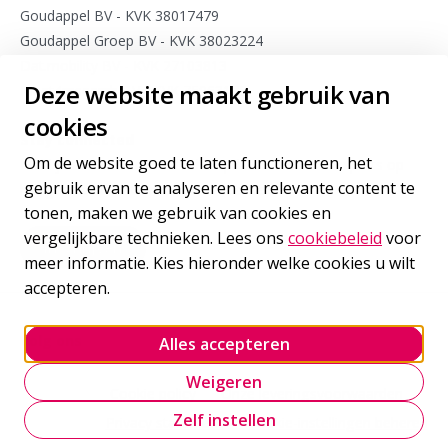
Goudappel BV - KVK 38017479
Goudappel Groep BV - KVK 38023224
Dat.mobility BV - KVK 27103813
Deze website maakt gebruik van
Meet4research BV - KVK 75963175
cookies
Stay connected
Om de website goed te laten functioneren, het
Meld je aan voor sporadische updates van onze experts op
gebruik ervan te analyseren en relevante content te
het gebied van internationale mobiliteit
tonen, maken we gebruik van cookies en
vergelijkbare technieken. Lees ons
cookiebeleid
voor
Inschrijven
voor onze nieuwsbrief
meer informatie. Kies hieronder welke cookies u wilt
accepteren.
Volg ons
Alles accepteren
Goudappel LinkedIn
Goudappel BlueSky
Goudappel YouTube
Weigeren
Cookie policy
Onze leveringsvoorwaarden
Zelf instellen
Privacy statement
Cookie-instellingen beheren