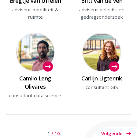
Bregtje van Uffelen
Britt van de Ven
adviseur mobiliteit &
adviseur beleids- en
ruimte
gedragsonderzoek
Camilo Leng
Carlijn Ligterink
Olivares
consultant GIS
consultant data science
Huidige pagina
1
/ 10
Volgende