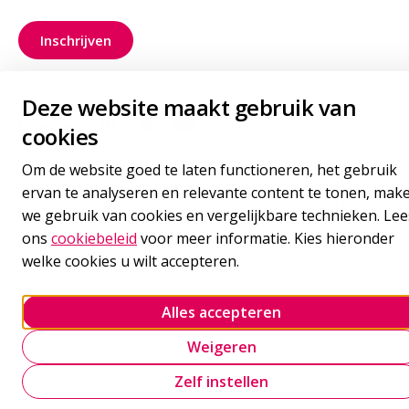
Inschrijven
voor onze nieuwsbrief
Deze website maakt gebruik van
Volg ons
cookies
Goudappel LinkedIn
Goudappel BlueSky
Goudappel YouTube
Om de website goed te laten functioneren, het gebruik
Cookie policy
Onze leveringsvoorwaarden
ervan te analyseren en relevante content te tonen, mak
Privacy statement
Cookie-instellingen beheren
we gebruik van cookies en vergelijkbare technieken. Lee
ons
cookiebeleid
voor meer informatie. Kies hieronder
welke cookies u wilt accepteren.
Alles accepteren
Weigeren
Zelf instellen