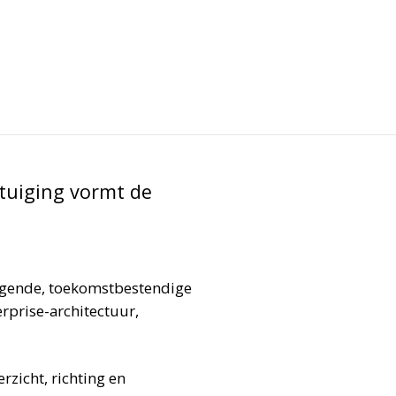
rtuiging vormt de
angende, toekomstbestendige
erprise-architectuur,
rzicht, richting en