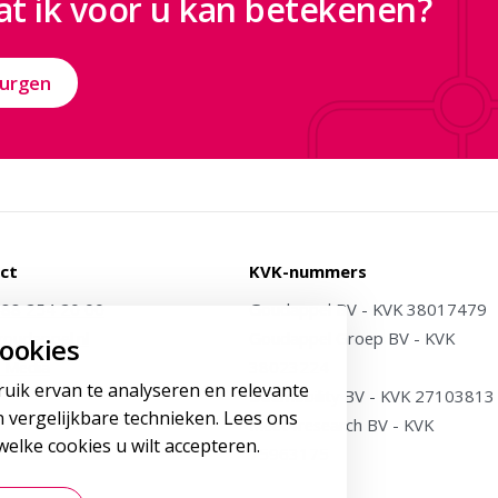
t ik voor u kan betekenen?
Jurgen
ct
KVK-nummers
)88 254 20 00
Goudappel BV - KVK 38017479
oudappel.nl
Goudappel Groep BV - KVK
ookies
 Media
38023224
ruik ervan te analyseren en relevante
Dat.mobility BV - KVK 27103813
 vergelijkbare technieken. Lees ons
Meet4research BV - KVK
elke cookies u wilt accepteren.
75963175