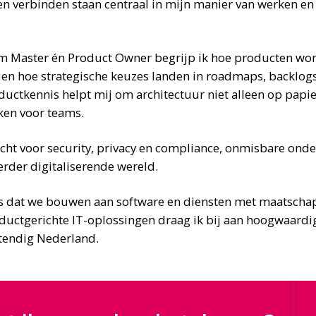
verbinden staan centraal in mijn manier van werken en s
um Master én Product Owner begrijp ik hoe producten wo
 en hoe strategische keuzes landen in roadmaps, backlogs 
ductkennis helpt mij om architectuur niet alleen op papi
ken voor teams.
acht voor security, privacy en compliance, onmisbare ond
erder digitaliserende wereld.
 is dat we bouwen aan software en diensten met maatscha
ductgerichte IT-oplossingen draag ik bij aan hoogwaardi
tendig Nederland.