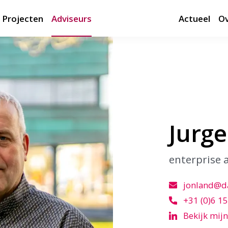
Projecten
Adviseurs
Actueel
Ov
Jurg
enterprise 
jonland@da
+31 (0)6 15
Bekijk mijn