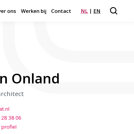
er ons
Werken bij
Contact
NL
EN
Zoeken
Close m
en Onland
architect
t.nl
 28 38 06
 profiel