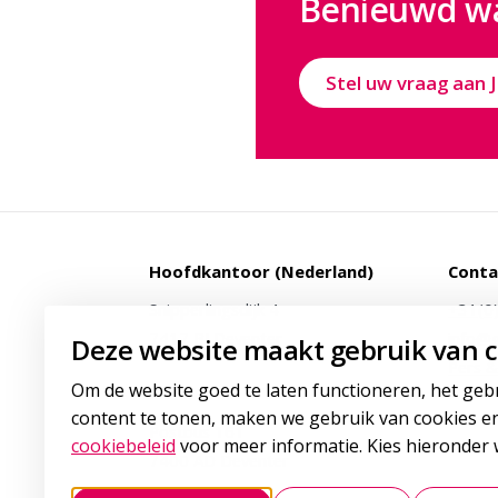
Benieuwd wa
Stel uw vraag aan 
Hoofdkantoor (Nederland)
Conta
Snipperlingsdijk 4
+31(0
7417 BJ Deventer
info@g
Deze website maakt gebruik van c
Pers &
Om de website goed te laten functioneren, het geb
Postadres
content te tonen, maken we gebruik van cookies en
Postbus 161
cookiebeleid
voor meer informatie. Kies hieronder w
7400 AD Deventer