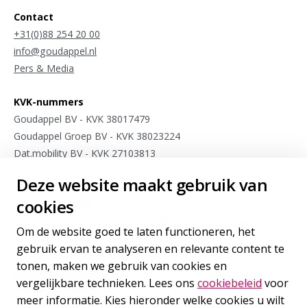
Contact
+31(0)88 254 20 00
info@goudappel.nl
Pers & Media
KVK-nummers
Goudappel BV - KVK 38017479
Goudappel Groep BV - KVK 38023224
Dat.mobility BV - KVK 27103813
Meet4research BV - KVK 75963175
Deze website maakt gebruik van
cookies
Stay connected
Meld je aan voor sporadische updates van onze experts op
Om de website goed te laten functioneren, het
het gebied van internationale mobiliteit
gebruik ervan te analyseren en relevante content te
tonen, maken we gebruik van cookies en
Inschrijven
vergelijkbare technieken. Lees ons
cookiebeleid
voor
voor onze nieuwsbrief
meer informatie. Kies hieronder welke cookies u wilt