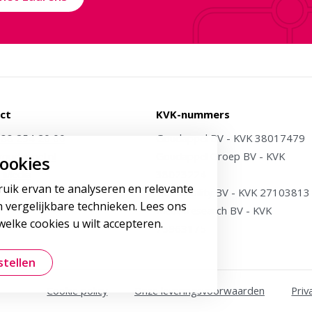
ct
KVK-nummers
)88 254 20 00
Goudappel BV - KVK 38017479
oudappel.nl
Goudappel Groep BV - KVK
ookies
 Media
38023224
ruik ervan te analyseren en relevante
Dat.mobility BV - KVK 27103813
 vergelijkbare technieken. Lees ons
Meet4research BV - KVK
elke cookies u wilt accepteren.
75963175
stellen
Cookie policy
Onze leveringsvoorwaarden
Priv
be