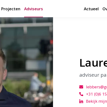
Projecten
Adviseurs
Actueel
Ov
Laur
adviseur pa
lebbers@g
+31 (0)6 15
Bekijk mijn