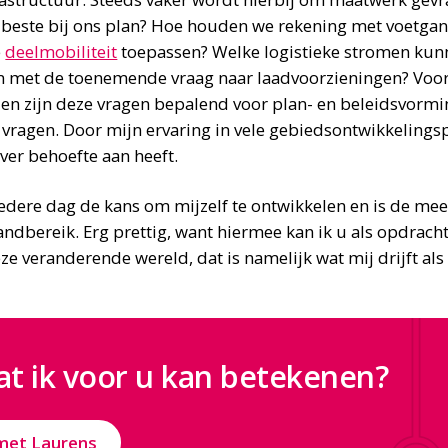
 beste bij ons plan? Hoe houden we rekening met voetgang
e
deelmobiliteit
toepassen? Welke logistieke stromen kun
 met de toenemende vraag naar laadvoorzieningen? Voor
den zijn deze vragen bepalend voor plan- en beleidsvormi
vragen. Door mijn ervaring in vele gebiedsontwikkelings
ver behoefte aan heeft.
edere dag de kans om mijzelf te ontwikkelen en is de mees
ndbereik. Erg prettig, want hiermee kan ik u als opdrach
ze veranderende wereld, dat is namelijk wat mij drijft al
t ik voor u kan betekenen?
met Laurens