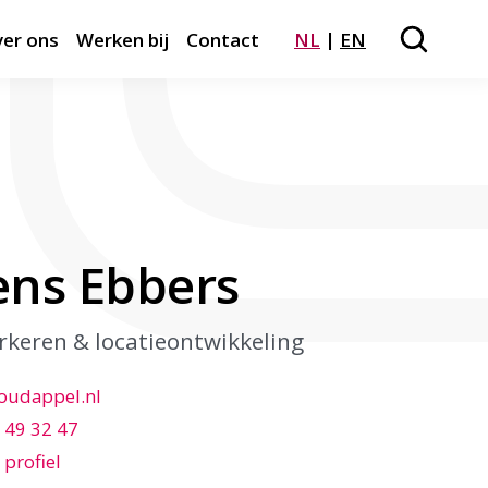
er ons
Werken bij
Contact
NL
EN
Zoeken
Close m
ens Ebbers
rkeren & locatieontwikkeling
oudappel.nl
 49 32 47
 profiel