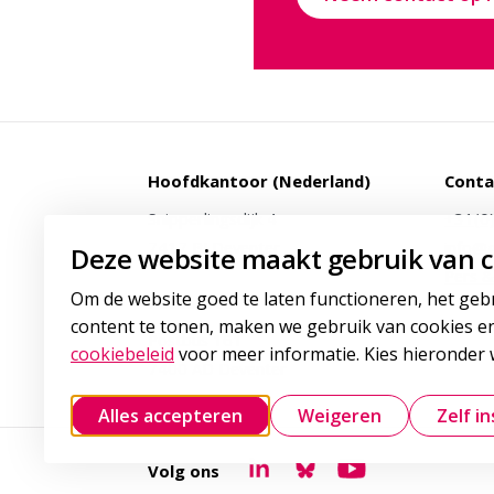
Hoofdkantoor (Nederland)
Conta
Snipperlingsdijk 4
+31(0
7417 BJ Deventer
info@g
Deze website maakt gebruik van c
Pers &
Om de website goed te laten functioneren, het geb
Postadres
content te tonen, maken we gebruik van cookies en
Postbus 161
cookiebeleid
voor meer informatie. Kies hieronder w
7400 AD Deventer
Alles accepteren
Weigeren
Zelf in
Volg ons
Goudappel LinkedIn
Goudappel BlueSky
Goudappel YouTu