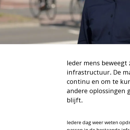
Ieder mens beweegt z
infrastructuur. De m
continu en om te ku
andere oplossingen ge
blijft.
Iedere dag weer weten opdr
passen in de bestaande inf