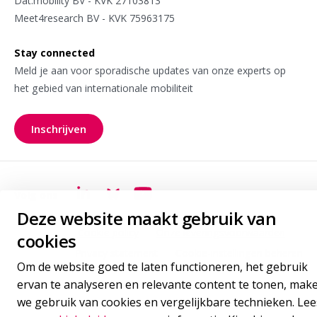
Dat.mobility BV - KVK 27103813
Meet4research BV - KVK 75963175
Stay connected
Meld je aan voor sporadische updates van onze experts op
het gebied van internationale mobiliteit
Inschrijven
voor onze nieuwsbrief
Volg ons
Goudappel LinkedIn
Goudappel BlueSky
Goudappel YouTube
Deze website maakt gebruik van
Cookie policy
Onze leveringsvoorwaarden
cookies
Privacy statement
Cookie-instellingen beheren
Om de website goed te laten functioneren, het gebruik
ervan te analyseren en relevante content te tonen, mak
we gebruik van cookies en vergelijkbare technieken. Lee