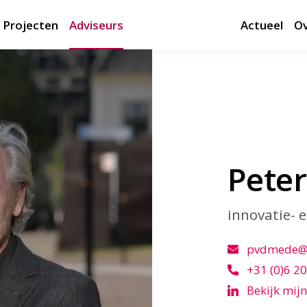
Projecten
Adviseurs
Actueel
Ov
Pete
innovatie-
pvdmede@d
+31 (0)6 20
Bekijk mijn