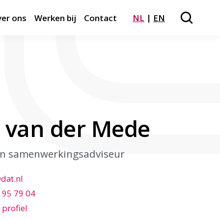
er ons
Werken bij
Contact
NL
EN
Zoeken
Close m
r van der Mede
 en samenwerkingsadviseur
at.nl
 95 79 04
 profiel