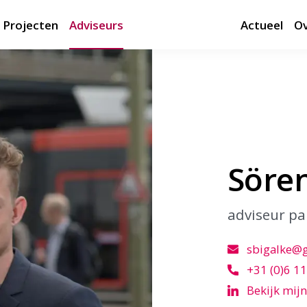
Projecten
Adviseurs
Actueel
Ov
Sören
adviseur pa
sbigalke@
+31 (0)6 11
Bekijk mijn