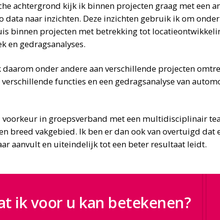
he achtergrond kijk ik binnen projecten graag met een an
zo data naar inzichten. Deze inzichten gebruik ik om ond
huis binnen projecten met betrekking tot locatieontwikkel
iek en gedragsanalyses.
ik daarom onder andere aan verschillende projecten omtre
 verschillende functies en een gedragsanalyse van autom
j voorkeur in groepsverband met een multidisciplinair te
en breed vakgebied. Ik ben er dan ook van overtuigd dat
r aanvult en uiteindelijk tot een beter resultaat leidt.
t ik voor u kan betekenen?