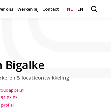
er ons
Werken bij
Contact
NL
EN
Zoeken
Close m
 Bigalke
rkeren & locatieontwikkeling
goudappel.nl
 91 83 83
 profiel