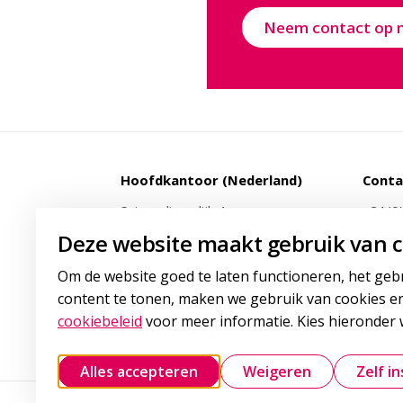
Neem contact op 
Hoofdkantoor (Nederland)
Conta
Snipperlingsdijk 4
+31(0
7417 BJ Deventer
info@g
Deze website maakt gebruik van c
Pers &
Om de website goed te laten functioneren, het geb
Postadres
content te tonen, maken we gebruik van cookies en
Postbus 161
cookiebeleid
voor meer informatie. Kies hieronder w
7400 AD Deventer
Alles accepteren
Weigeren
Zelf in