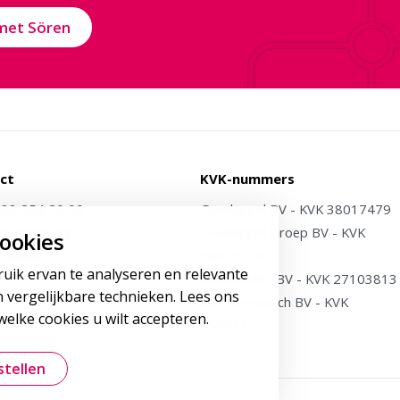
met Sören
ct
KVK-nummers
)88 254 20 00
Goudappel BV - KVK 38017479
oudappel.nl
Goudappel Groep BV - KVK
ookies
 Media
38023224
ruik ervan te analyseren en relevante
Dat.mobility BV - KVK 27103813
 vergelijkbare technieken. Lees ons
Meet4research BV - KVK
elke cookies u wilt accepteren.
75963175
stellen