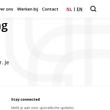
er ons
Werken bij
Contact
NL
EN
Zoeken
Close m
ng
. Je
Stay connected
Meld je aan voor sporadische updates