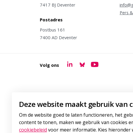
7417 BJ Deventer
info@g
Pers &
Postadres
Postbus 161
7400 AD Deventer
Volg ons
Goudappel LinkedIn
Goudappel BlueSky
Goudappel YouTu
Deze website maakt gebruik van c
Om de website goed te laten functioneren, het geb
content te tonen, maken we gebruik van cookies en
cookiebeleid
voor meer informatie. Kies hieronder w