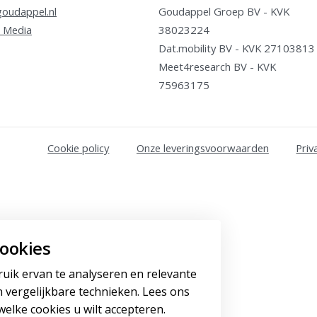
oudappel.nl
Goudappel Groep BV - KVK
 Media
38023224
Dat.mobility BV - KVK 27103813
Meet4research BV - KVK
75963175
Cookie policy
Onze leveringsvoorwaarden
Priv
be
ookies
ruik ervan te analyseren en relevante
 vergelijkbare technieken. Lees ons
elke cookies u wilt accepteren.