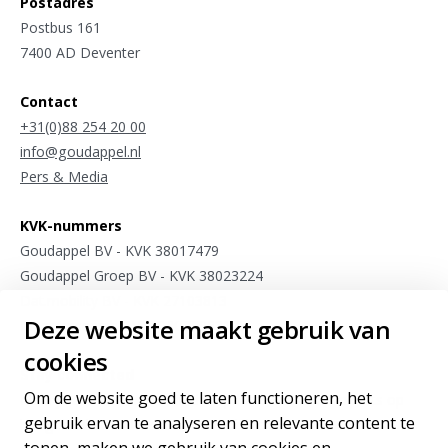
Postadres
Postbus 161
7400 AD Deventer
Contact
+31(0)88 254 20 00
info@goudappel.nl
Pers & Media
KVK-nummers
Goudappel BV - KVK 38017479
Goudappel Groep BV - KVK 38023224
Dat.mobility BV - KVK 27103813
Deze website maakt gebruik van
Meet4research BV - KVK 75963175
cookies
Stay connected
Om de website goed te laten functioneren, het
Meld je aan voor sporadische updates van onze experts op
gebruik ervan te analyseren en relevante content te
het gebied van internationale mobiliteit