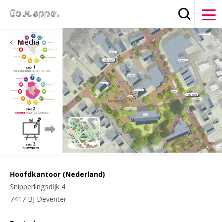
Zoeken
Clos
Media
Hoofdkantoor (Nederland)
Snipperlingsdijk 4
7417 BJ Deventer