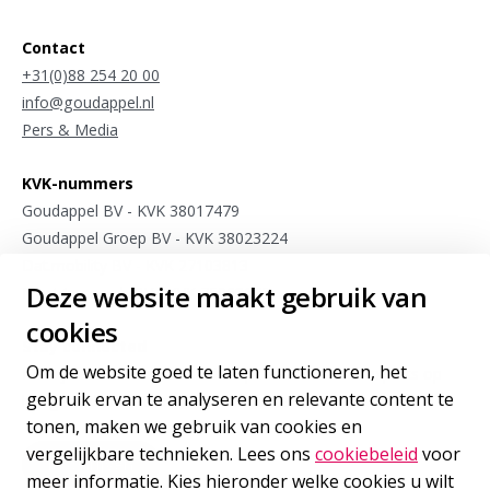
Contact
+31(0)88 254 20 00
info@goudappel.nl
Pers & Media
KVK-nummers
Goudappel BV - KVK 38017479
Goudappel Groep BV - KVK 38023224
Dat.mobility BV - KVK 27103813
Deze website maakt gebruik van
Meet4research BV - KVK 75963175
cookies
Stay connected
Om de website goed te laten functioneren, het
Meld je aan voor sporadische updates van onze experts op
gebruik ervan te analyseren en relevante content te
het gebied van internationale mobiliteit
tonen, maken we gebruik van cookies en
vergelijkbare technieken. Lees ons
cookiebeleid
voor
Inschrijven
voor onze nieuwsbrief
meer informatie. Kies hieronder welke cookies u wilt