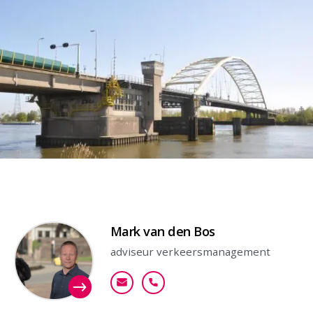
Contactpersoon
Mark van den Bos
adviseur verkeersmanagement
mvdbos@goudappel.nl
+31 (0)6 25 09 41 01