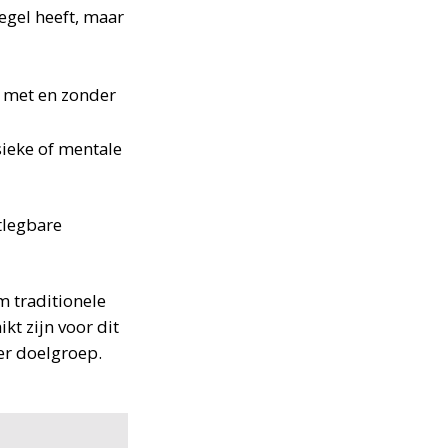
egel heeft, maar
 met en zonder
ieke of mentale
tlegbare
m traditionele
t zijn voor dit
er doelgroep.