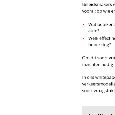
Beleidsmakers wi
vooral: op wie e
Wat beteken
auto?
Welk effect h
beperking?
Om dit soort vra
inzichten nodig
In ons whitepap
verkeersmodelle
soort vraagstukk