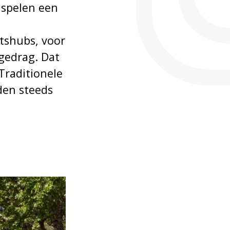
n spelen een
itshubs, voor
gedrag. Dat
Traditionele
den steeds