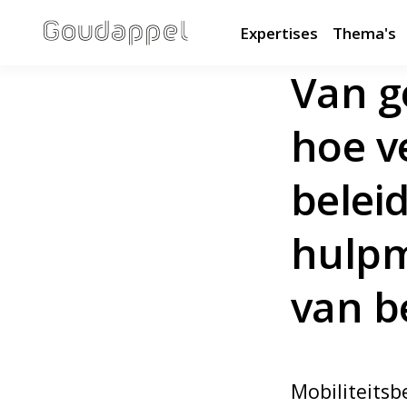
Expertises
Thema's
Van g
hoe v
belei
hulpm
van b
Mobiliteitsb