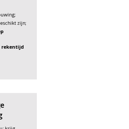
uwing;
schikt zijn;
ep
 rekentijd
ge
g
: krijg