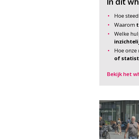
In dit wh
Hoe stee
Waarom
t
Welke hu
inzichtel
Hoe onze 
of statist
Bekijk het w