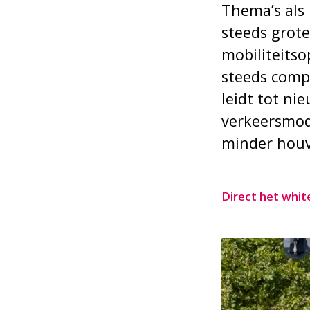
Thema’s als 
steeds grote
mobiliteitso
steeds comp
leidt tot ni
verkeersmod
minder houv
Direct het whit