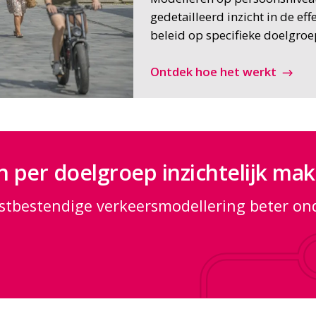
gedetailleerd inzicht in de eff
beleid op specifieke doelgroe
Ontdek hoe het werkt
n per doelgroep inzichtelijk ma
tbestendige verkeersmodellering beter o