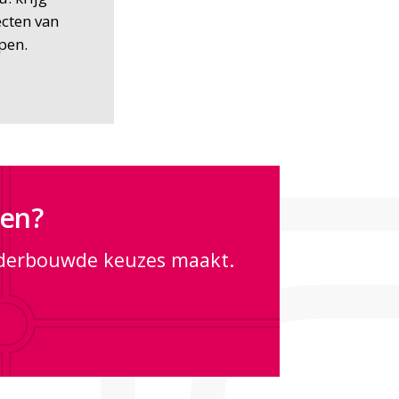
ecten van
pen.
ken?
nderbouwde keuzes maakt.