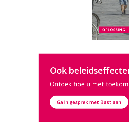
OPLOSSING
Ook beleidseffecte
Ontdek hoe u met toekoms
Ga in gesprek met Bastiaan