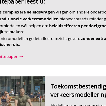
itepaper leest u:
ds
complexere beleidsvragen
vragen om andere onderbo
raditionele verkeersmodellen
hiervoor steeds minder ge
lpmiddelen wél helpen om
beleidseffecten per doelgro
ijk te maken
;
micromodellen gedetailleerd inzicht geven,
zonder extra
ische ruis
.
hitepaper
Toekomstbestendi
verkeersmodellerin
Modelleren op persoonsniveau