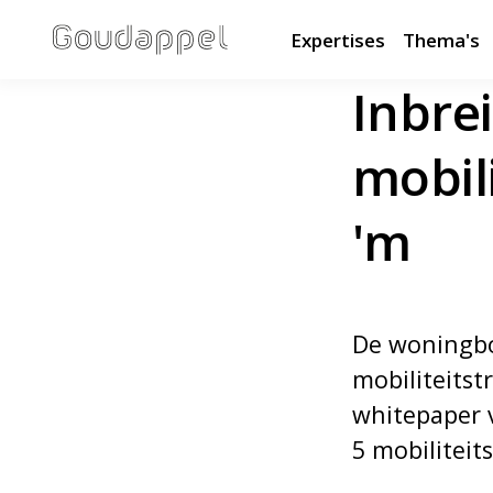
Expertises
Thema's
Inbre
mobili
'm
De woningbo
mobiliteitst
whitepaper v
5 mobiliteit