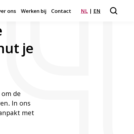
er ons
Werken bij
Contact
NL
EN
Zoeken
Close m
e
nut je
 om de
ren. In ons
aanpakt met