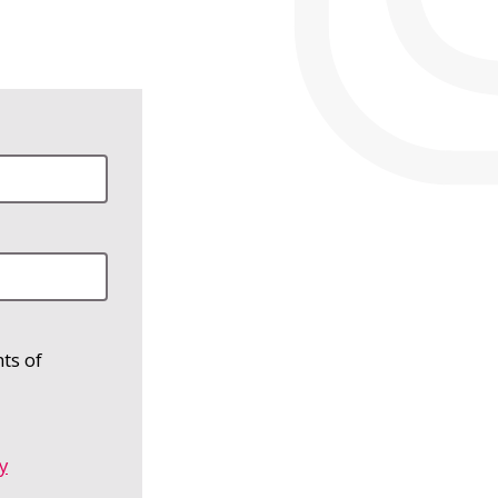
ts of
y