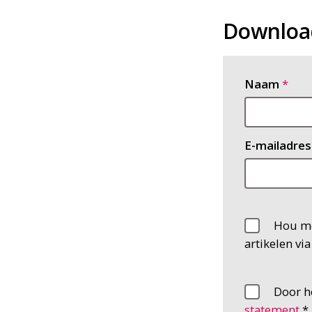
Download
Naam
E-mailadres
Hou me
artikelen vi
Door he
statement
.