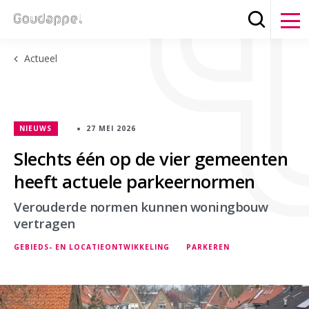
Zoeken
Clos
Actueel
NIEUWS
27 MEI 2026
Slechts één op de vier gemeenten
heeft actuele parkeernormen
Verouderde normen kunnen woningbouw
vertragen
GEBIEDS- EN LOCATIEONTWIKKELING
PARKEREN