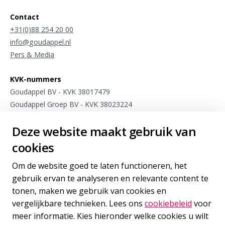
Contact
+31(0)88 254 20 00
info@goudappel.nl
Pers & Media
KVK-nummers
Goudappel BV - KVK 38017479
Goudappel Groep BV - KVK 38023224
Dat.mobility BV - KVK 27103813
Deze website maakt gebruik van
Meet4research BV - KVK 75963175
cookies
Stay connected
Om de website goed te laten functioneren, het
Meld je aan voor sporadische updates van onze experts op
gebruik ervan te analyseren en relevante content te
het gebied van internationale mobiliteit
tonen, maken we gebruik van cookies en
vergelijkbare technieken. Lees ons
cookiebeleid
voor
Inschrijven
voor onze nieuwsbrief
meer informatie. Kies hieronder welke cookies u wilt