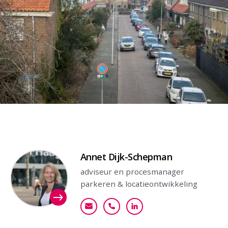
Contactpersoon
Annet Dijk-Schepman
adviseur en procesmanager
parkeren & locatieontwikkeling
annet.dijk.schepman@goudappel.nl
+31 (0)6 46 07 64 33
Bekijk mijn profiel