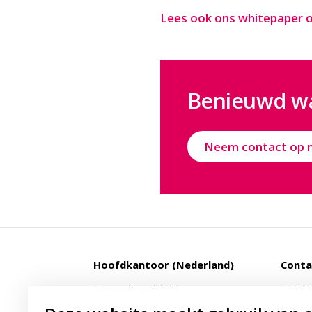
Lees ook ons whitepaper 
Benieuwd wa
Neem contact op 
Hoofdkantoor (Nederland)
Conta
Snipperlingsdijk 4
+31(0
7417 BJ Deventer
info@g