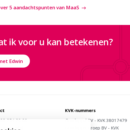
over 5 aandachtspunten van MaaS
t ik voor u kan betekenen?
met Edwin
ct
KVK-nummers
)88 254 20 00
Goudappel BV - KVK 38017479
oudappel.nl
Goudappel Groep BV - KVK