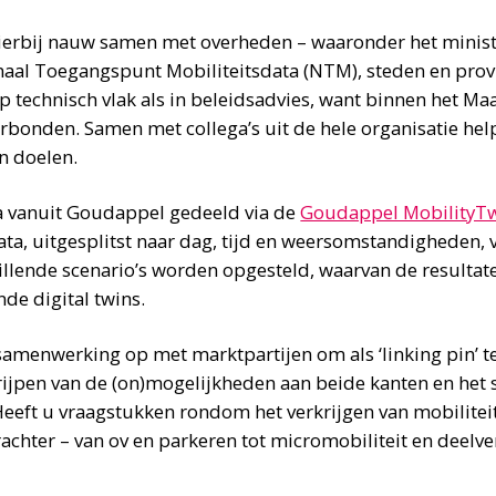
erbij nauw samen met overheden – waaronder het ministe
onaal Toegangspunt Mobiliteitsdata (NTM), steden en prov
p technisch vlak als in beleidsadvies, want binnen het M
rbonden. Samen met collega’s uit de hele organisatie hel
n doelen.
a vanuit Goudappel gedeeld via de
Goudappel MobilityT
ata, uitgesplitst naar dag, tijd en weersomstandigheden, 
llende scenario’s worden opgesteld, waarvan de resultat
de digital twins.
 samenwerking op met marktpartijen om als ‘linking pin’ 
rijpen van de (on)mogelijkheden aan beide kanten en het
Heeft u vraagstukken rondom het verkrijgen van mobilitei
rachter – van ov en parkeren tot micromobiliteit en deelv