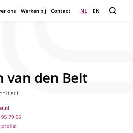
er ons
Werken bij
Contact
NL
EN
Zoeken
Close m
 van den Belt
chitect
t.nl
 95 79 05
 profiel