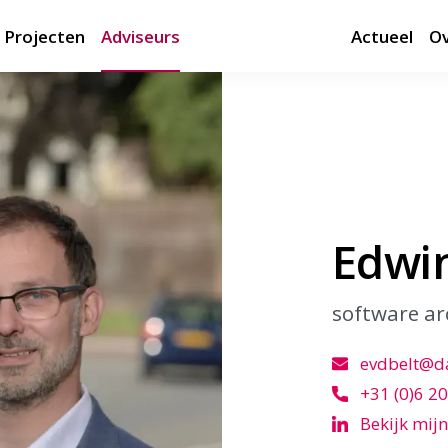
Projecten
Adviseurs
Actueel
Ov
Edwin
software ar
evdbelt@da
+31 (0)6 20
Bekijk mijn