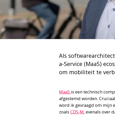
Als softwarearchitec
a-Service (MaaS) eco
om mobiliteit te verb
MaaS
is een technisch com
afgestemd worden. Cruciaal 
word ik gevraagd om mijn e
zoals
CDS-M
, evenals over d