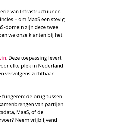
rie van Infrastructuur en
incies – om MaaS een stevig
aaS-domein zijn deze twee
pen we onze klanten bij het
win
. Deze toepassing levert
voor elke plek in Nederland.
en vervolgens zichtbaar
te fungeren: de brug tussen
 samenbrengen van partijen
tsdata, MaaS, of de
ervoer? Neem vrijblijvend