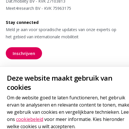
Dat.mobility BV - KVK 27103813
Meet4research BV - KVK 75963175
Stay connected
Meld je aan voor sporadische updates van onze experts op
het gebied van internationale mobiliteit
Inschrijven
voor onze nieuwsbrief
Deze website maakt gebruik van
Volg ons
Goudappel LinkedIn
Goudappel BlueSky
Goudappel YouTube
cookies
Cookie policy
Onze leveringsvoorwaarden
Om de website goed te laten functioneren, het gebruik
Privacy statement
Cookie-instellingen beheren
ervan te analyseren en relevante content te tonen, mak
we gebruik van cookies en vergelijkbare technieken. Lee
ons
cookiebeleid
voor meer informatie. Kies hieronder
welke cookies u wilt accepteren.