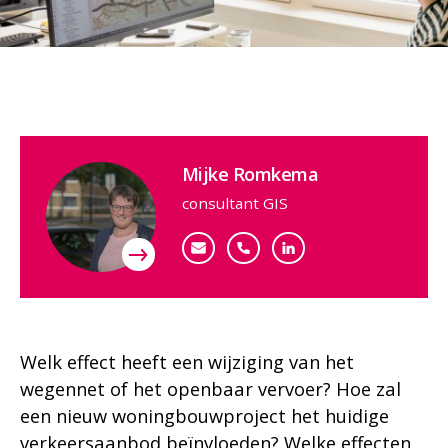
Contactpersoon
Mijke Romkema
consultant GIS
mromkema@dat.nl
+31 (0)6 55 24 81 45
Bekijk mijn profiel
Welk effect heeft een wijziging van het
wegennet of het openbaar vervoer? Hoe zal
een nieuw woningbouwproject het huidige
verkeersaanbod beïnvloeden? Welke effecten