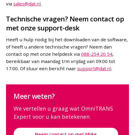
via
sales@dat.nl
.
Technische vragen? Neem contact op
met onze support-desk
Heeft u hulp nodig bij het downloaden van de software,
of heeft u andere technische vragen? Neem dan
contact op met onze helpdesk via
088-254 20 54
,
bereikbaar van maandag t/m vrijdag van 09:00 tot
17:00. Of stuur een bericht naar
support@dat.nl
.
Meer weten?
We vertellen u graag wat OmniTRANS
Expert voor u kan betekenen.
Neem contact op met Mijke