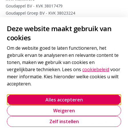
Goudappel BV - KVK 38017479
Goudappel Groep BV - KVK 38023224
Dat.mobility BV - KVK 27103813
Deze website maakt gebruik van
Meet4research BV - KVK 75963175
cookies
Stay connected
Om de website goed te laten functioneren, het
Meld je aan voor sporadische updates van onze experts op
gebruik ervan te analyseren en relevante content te
het gebied van internationale mobiliteit
tonen, maken we gebruik van cookies en
vergelijkbare technieken. Lees ons
cookiebeleid
voor
Inschrijven
voor onze nieuwsbrief
meer informatie. Kies hieronder welke cookies u wilt
accepteren.
Volg ons
Alles accepteren
Goudappel LinkedIn
Goudappel BlueSky
Goudappel YouTube
Weigeren
Cookie policy
Onze leveringsvoorwaarden
Zelf instellen
Privacy statement
Cookie-instellingen beheren