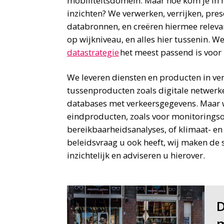
mobiliteitsdomein. Maar hoe kom je in h
inzichten? We verwerken, verrijken, pres
databronnen, en creëren hiermee relevant
op wijkniveau, en alles hier tussenin. W
datastrategie
het meest passend is voor
We leveren diensten en producten in ver
tussenproducten zoals digitale netwerk
databases met verkeersgegevens. Maar 
eindproducten, zoals voor monitoringso
bereikbaarheidsanalyses, of klimaat- e
beleidsvraag u ook heeft, wij maken de s
inzichtelijk en adviseren u hierover.
D
m