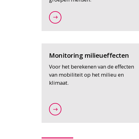
/expertises/Data-en-IT-oplossin
Monitoring milieueffecten
Voor het berekenen van de effecten
van mobiliteit op het milieu en
klimaat.
/expertises/data-en-it-oplossing