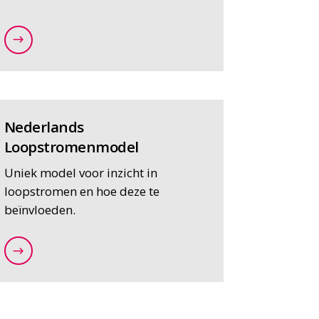
erk-it-oplossingen
/expertises/data-en-it-oplossingen/dataverrijking
Nederlands
Loopstromenmodel
Uniek model voor inzicht in
loopstromen en hoe deze te
beïnvloeden.
ng/hub-locator
/expertises/data-en-it-oplossingen/nederlands-l