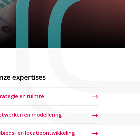
nze expertises
rategie en ruimte
twerken en modellering
bieds- en locatieontwikkeling