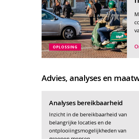
M
c
v
O
OPLOSSING
Advies, analyses en maat
Analyses bereikbaarheid
Inzicht in de bereikbaarheid van
belangrijke locaties en de
ontplooiingsmogelijkheden van
groepen mensen.