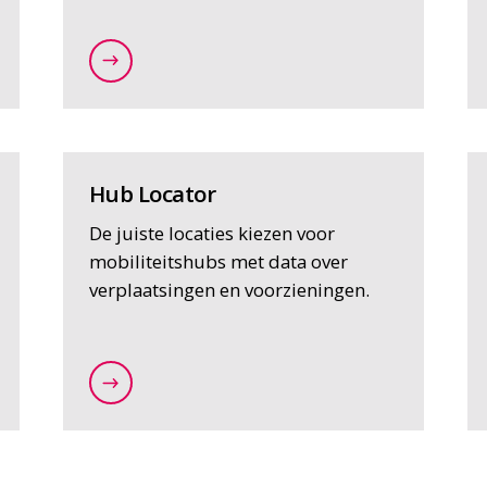
gen/bereikbaarheidsanalyses
/expertises/data-en-it-oplossingen/maatw
Hub Locator
De juiste locaties kiezen voor
mobiliteitshubs met data over
verplaatsingen en voorzieningen.
en/monitoring-milieueffecten
/expertises/gebieds-en-locatieontwikkeli