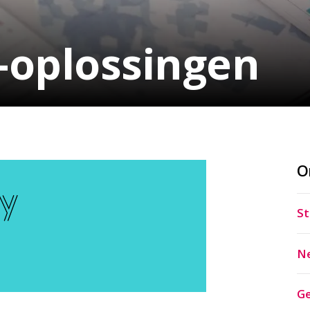
-oplossingen
O
St
Ne
Ge