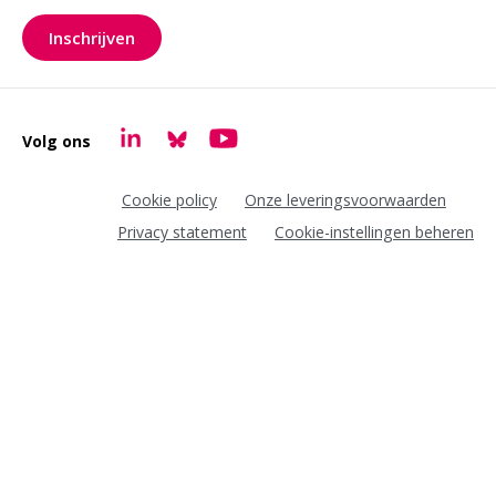
Inschrijven
voor onze nieuwsbrief
Volg ons
Goudappel LinkedIn
Goudappel BlueSky
Goudappel YouTube
Cookie policy
Onze leveringsvoorwaarden
Privacy statement
Cookie-instellingen beheren