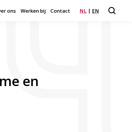
er ons
Werken bij
Contact
NL
EN
Zoeken
Close m
mme en