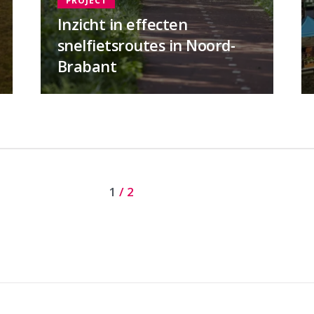
Inzicht in effecten
snelfietsroutes in Noord-
Brabant
Huidige pagina
1
/ 2