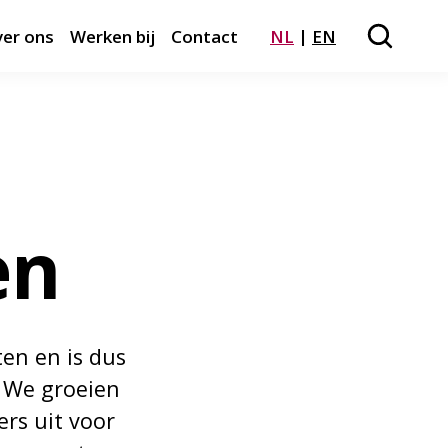
er ons
Werken bij
Contact
NL
EN
Zoeken
Close m
en
en en is dus
. We groeien
rs uit voor