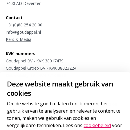
7400 AD Deventer
Contact
+31(0)88 254 20 00
info@goudappel.nl
Pers & Media
KVK-nummers
Goudappel BV - KVK 38017479
Goudappel Groep BV - KVK 38023224
Dat.mobility BV - KVK 27103813
Deze website maakt gebruik van
Meet4research BV - KVK 75963175
cookies
Stay connected
Om de website goed te laten functioneren, het
Meld je aan voor sporadische updates van onze experts op
gebruik ervan te analyseren en relevante content te
het gebied van internationale mobiliteit
tonen, maken we gebruik van cookies en
vergelijkbare technieken. Lees ons
cookiebeleid
voor
Inschrijven