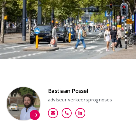
Contactpersoon
Bastiaan Possel
adviseur verkeersprognoses
bpossel@goudappel.nl
+31 (0)6 11 71 73 29
Bekijk mijn profiel