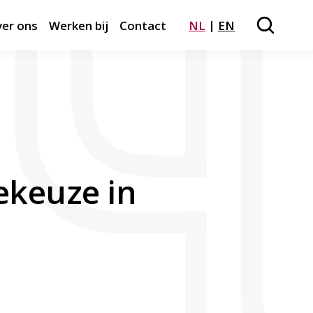
er ons
Werken bij
Contact
NL
EN
Zoeken
Close m
tekeuze in