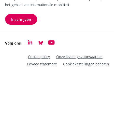
het gebied van internationale mobiliteit
Inschrijven
voor onze nieuwsbrief
Volg ons
Goudappel LinkedIn
Goudappel BlueSky
Goudappel YouTube
Cookie policy
Onze leveringsvoorwaarden
Privacy statement
Cookie-instellingen beheren