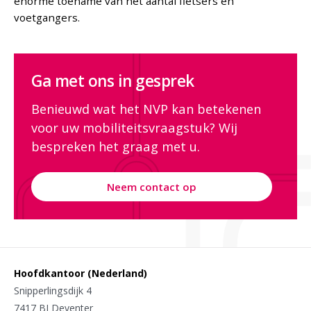
enorme toename van het aantal fietsers en
voetgangers.
Ga met ons in gesprek
Benieuwd wat het NVP kan betekenen
voor uw mobiliteitsvraagstuk? Wij
bespreken het graag met u.
Neem contact op
Hoofdkantoor (Nederland)
Snipperlingsdijk 4
7417 BJ Deventer