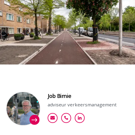
Contactpersoon
Job Birnie
adviseur verkeersmanagement
jbirnie@goudappel.nl
+31 (0)6 51 83 65 39
Bekijk mijn profiel