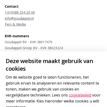
Contact
+31(0)88 254 20 00
info@goudappel.nl
Pers & Media
KVK-nummers
Goudappel BV - KVK 38017479
Goudappel Groep BV - KVK 38023224
Dat.mobility BV - KVK 27103813
Deze website maakt gebruik van
Meet4research BV - KVK 75963175
cookies
Stay connected
Om de website goed te laten functioneren, het
Meld je aan voor sporadische updates van onze experts op
gebruik ervan te analyseren en relevante content te
het gebied van internationale mobiliteit
tonen, maken we gebruik van cookies en
vergelijkbare technieken. Lees ons
cookiebeleid
voor
Inschrijven
voor onze nieuwsbrief
meer informatie. Kies hieronder welke cookies u wilt