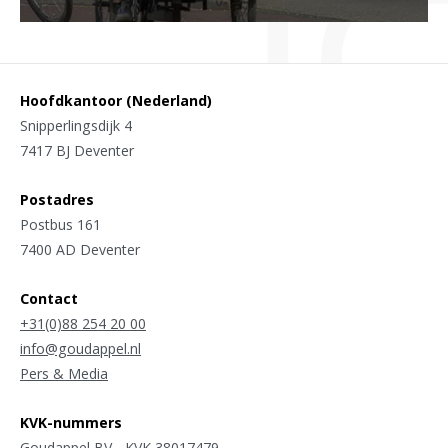
Hoofdkantoor (Nederland)
Snipperlingsdijk 4
7417 BJ Deventer
Postadres
Postbus 161
7400 AD Deventer
Contact
+31(0)88 254 20 00
info@goudappel.nl
Pers & Media
KVK-nummers
Goudappel BV - KVK 38017479