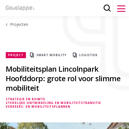
Zoeken
Clos
Projecten
PROJECT
SMART MOBILITY
LOGISTIEK
Mobiliteitsplan Lincolnpark
Hoofddorp: grote rol voor slimme
mobiliteit
STRATEGIE EN RUIMTE
STEDELIJKE ONTWIKKELING EN MOBILITEITSTRANSITIE
VERKEERS- EN MOBILITEITSPLANNEN
STRATEGIE EN RUIMTE