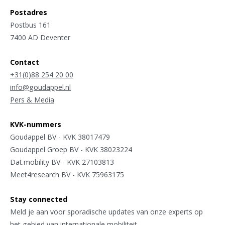
Postadres
Postbus 161
7400 AD Deventer
Contact
+31(0)88 254 20 00
info@goudappel.nl
Pers & Media
KVK-nummers
Goudappel BV - KVK 38017479
Goudappel Groep BV - KVK 38023224
Dat.mobility BV - KVK 27103813
Meet4research BV - KVK 75963175
Stay connected
Meld je aan voor sporadische updates van onze experts op
het gebied van internationale mobiliteit