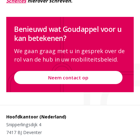
Scheltes
hierover schreven.
Benieuwd wat Goudappel voor u
kan betekenen?
We gaan graag met u in gesprek over de
rol van de hub in uw mobiliteitsbeleid.
Neem contact op
Hoofdkantoor (Nederland)
Snipperlingsdijk 4
7417 BJ Deventer