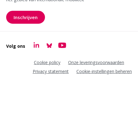
Inschrijven
voor onze nieuwsbrief
Volg ons
Goudappel LinkedIn
Goudappel BlueSky
Goudappel YouTube
Cookie policy
Onze leveringsvoorwaarden
Privacy statement
Cookie-instellingen beheren