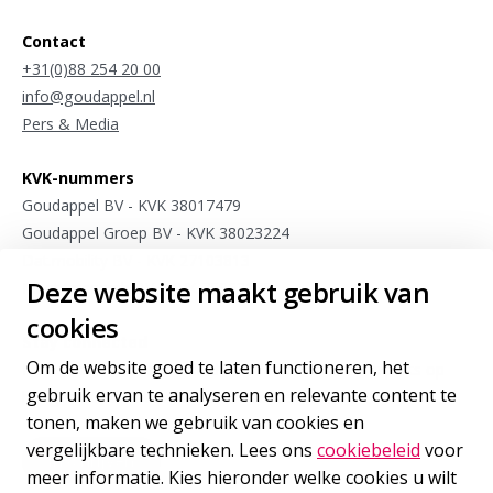
Contact
+31(0)88 254 20 00
info@goudappel.nl
Pers & Media
KVK-nummers
Goudappel BV - KVK 38017479
Goudappel Groep BV - KVK 38023224
Dat.mobility BV - KVK 27103813
Deze website maakt gebruik van
Meet4research BV - KVK 75963175
cookies
Stay connected
Om de website goed te laten functioneren, het
Meld je aan voor sporadische updates van onze experts op
gebruik ervan te analyseren en relevante content te
het gebied van internationale mobiliteit
tonen, maken we gebruik van cookies en
vergelijkbare technieken. Lees ons
cookiebeleid
voor
Inschrijven
voor onze nieuwsbrief
meer informatie. Kies hieronder welke cookies u wilt