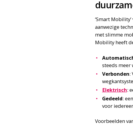
duurzame
‘Smart Mobility’ 
aanwezige techno
met slimme mobil
Mobility heeft 
Automatisc
steeds meer
Verbonden
:
wegkantsyste
Elektrisch
: 
Gedeeld
: ee
voor iederee
Voorbeelden van 