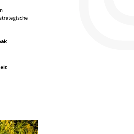
un
strategische
pak
eit