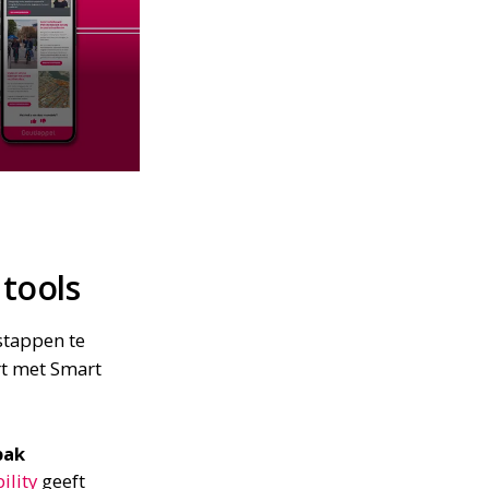
 tools
stappen te
rt met Smart
pak
lity
geeft