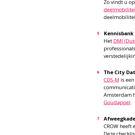
Zo vindt u o
deelmobilitei
deelmobilitei
Kennisbank 
Het
DMI (Dut
professionals
verstedelijkin
The City Da
CDS-M
is een
communicatie
Amsterdam he
Goudappel
.
Afweegkad
CROW heeft 
Deze checklis