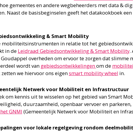
 hoe gemeentes en andere wegbeheerders met data & digi
en. Naast de basisbeginselen geeft het datakookboek een
biedsontwikkeling & Smart Mobility
 mobiliteitsinstrumenten in relatie tot het gebiedsontwi
kt in de
Leidraad Gebiedsontwikkeling & Smart Mobility
.
t Goudappel overheden om ervoor te zorgen dat slimme m
derdeel wordt van
gebiedsontwikkelingen
om de
mobilitei
 zetten we hiervoor ons eigen
smart mobility wheel
in.
entelijk Netwerk voor Mobiliteit en Infrastructuur
ek om kennis uit te wisselen op het gebied van Smart Mob
eiligheid, duurzaamheid, openbaar vervoer en parkeren, i
 het GNMI
(Gemeentelijk Netwerk voor Mobiliteit en Infras
palingen voor lokale regelgeving rondom deelmobilit