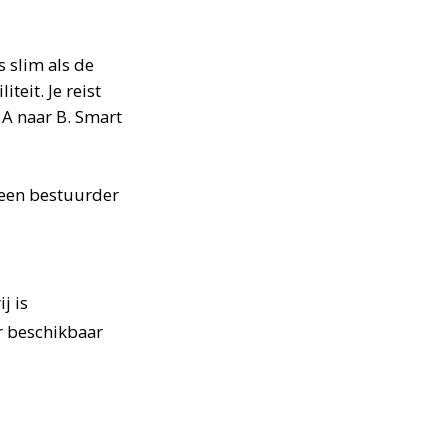
is slim als de
teit. Je reist
 A naar B. Smart
 een bestuurder
j is
ar beschikbaar