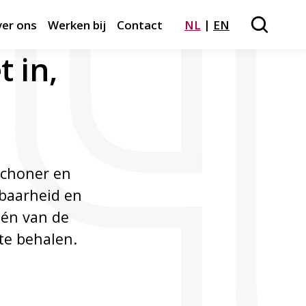
er ons
Werken bij
Contact
NL
EN
Zoeken
Close m
t in,
schoner en
kbaarheid en
één van de
te behalen.