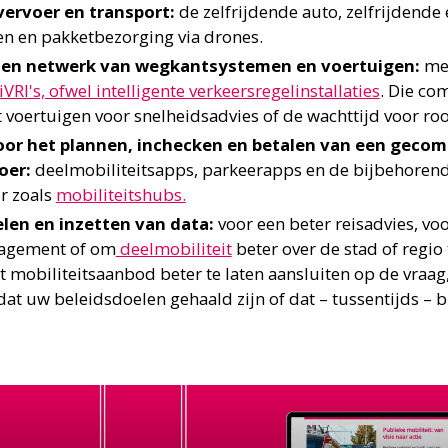
vervoer en transport:
de zelfrijdende auto, zelfrijdende 
en en pakketbezorging via drones.
en netwerk van wegkantsystemen en voertuigen:
met
iVRI's, ofwel intelligente verkeersregelinstallaties
. Die c
 voertuigen voor snelheidsadvies of de wachttijd voor roo
or het plannen, inchecken en betalen van een gecom
oer:
deelmobiliteitsapps, parkeerapps en de bijbehorend
r zoals
mobiliteitshubs.
len en inzetten van data:
voor een beter reisadvies, voo
agement of om
deelmobiliteit
beter over de stad of regio 
t mobiliteitsaanbod beter te laten aansluiten op de vraa
dat uw beleidsdoelen gehaald zijn of dat – tussentijds –