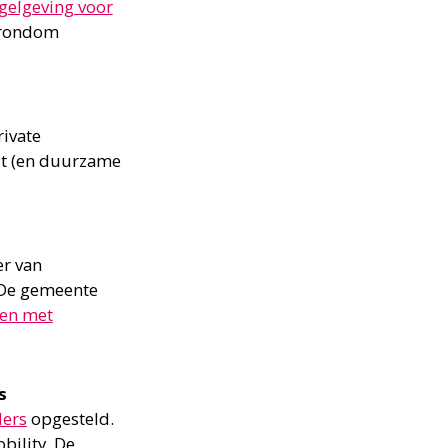
gelgeving voor
g rondom
rivate
eit (en duurzame
er van
 De gemeente
en met
s
ders
opgesteld.
bility. De