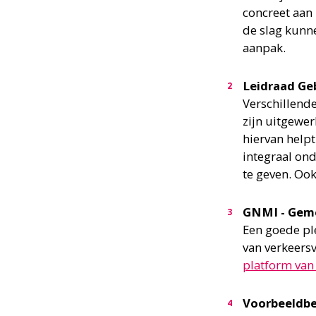
concreet aan
de slag kunn
aanpak.
Leidraad Ge
Verschillende
zijn uitgewer
hiervan help
integraal on
te geven. Ook
GNMI - Geme
Een goede pl
van verkeersv
platform van
Voorbeeldbe