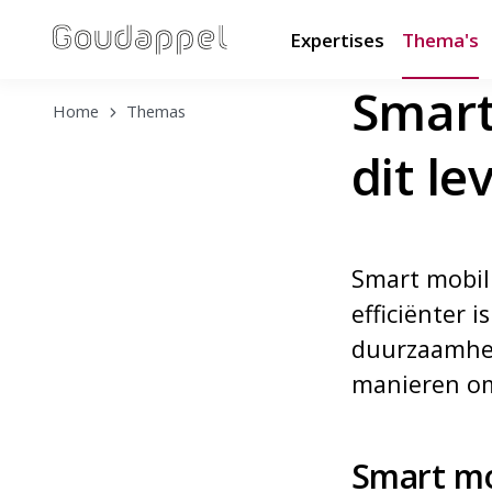
Expertises
Thema's
Smart 
Home
Themas
dit le
Smart mobili
efficiënter 
duurzaamheid
manieren om
Smart mob