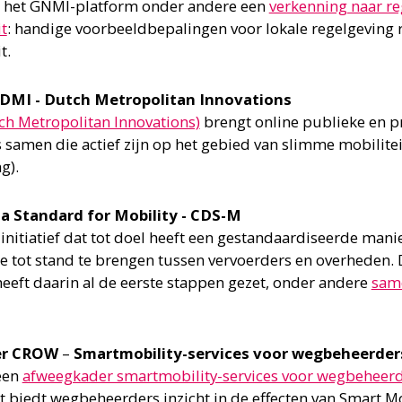
p het GNMI-platform onder andere een
verkenning naar re
t
: handige voorbeeldbepalingen voor lokale regelgevin
t.
DMI - Dutch Metropolitan Innovations
ch Metropolitan Innovations)
brengt online publieke en p
 samen die actief zijn op het gebied van slimme mobilit
g).
ta Standard for Mobility - CDS-M
 initiatief dat tot doel heeft een gestandaardiseerde mani
 tot stand te brengen tussen vervoerders en overheden.
eft daarin al de eerste stappen gezet, onder andere
sam
er CROW
–
Smartmobility-services voor wegbeheerder
een
afweegkader smartmobility-services voor wegbeheer
t biedt wegbeheerders inzicht in de effecten van Smart Mo