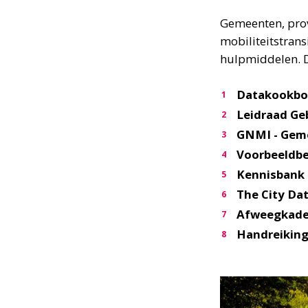
Gemeenten, provi
mobiliteitstran
hulpmiddelen. De
Datakookboe
Leidraad Ge
GNMI - Geme
Voorbeeldbe
Kennisbank 
The City Da
Afweegkad
Handreiking