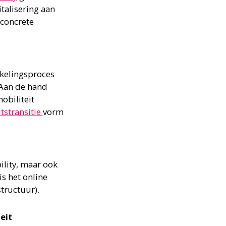
talisering aan
 concrete
kkelingsproces
 Aan de hand
obiliteit
tstransitie
vorm
ility, maar ook
s het online
tructuur).
eit