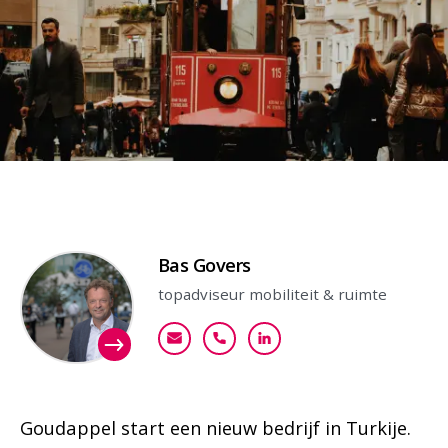
Contactpersoon
Bas Govers
topadviseur mobiliteit & ruimte
bgovers@goudappel.nl
+31 (0)6 51 40 20 81
Bekijk mijn profiel
Goudappel start een nieuw bedrijf in Turkije.