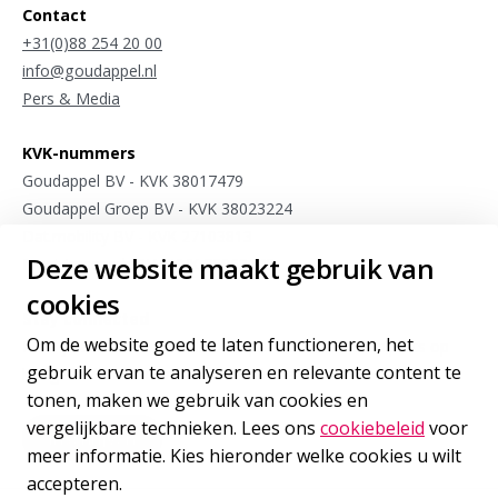
Contact
+31(0)88 254 20 00
info@goudappel.nl
Pers & Media
KVK-nummers
Goudappel BV - KVK 38017479
Goudappel Groep BV - KVK 38023224
Dat.mobility BV - KVK 27103813
Deze website maakt gebruik van
Meet4research BV - KVK 75963175
cookies
Stay connected
Om de website goed te laten functioneren, het
Meld je aan voor sporadische updates van onze experts op
gebruik ervan te analyseren en relevante content te
het gebied van internationale mobiliteit
tonen, maken we gebruik van cookies en
vergelijkbare technieken. Lees ons
cookiebeleid
voor
Inschrijven
voor onze nieuwsbrief
meer informatie. Kies hieronder welke cookies u wilt
accepteren.