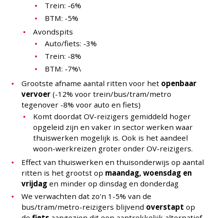
Trein: -6%
BTM: -5%
Avondspits
Auto/fiets: -3%
Trein: -8%
BTM: -7%\
Grootste afname aantal ritten voor het
openbaar
vervoer
(-12% voor trein/bus/tram/metro
tegenover -8% voor auto en fiets)
Komt doordat OV-reizigers gemiddeld hoger
opgeleid zijn en vaker in sector werken waar
thuiswerken mogelijk is. Ook is het aandeel
woon-werkreizen groter onder OV-reizigers.
Effect van thuiswerken en thuisonderwijs op aantal
ritten is het grootst op
maandag, woensdag en
vrijdag
en minder op dinsdag en donderdag
We verwachten dat zo'n 1-5% van de
bus/tram/metro-reizigers blijvend
overstapt
op
de
fiets
aangezien dit een aantrekkelijk alternatief