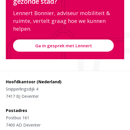
gezonde stad?
Lennert Bonnier, adviseur mobiliteit &
ruimte, vertelt graag hoe we kunnen
helpen.
Ga in gesprek met Lennert
Hoofdkantoor (Nederland)
Snipperlingsdijk 4
7417 BJ Deventer
Postadres
Postbus 161
7400 AD Deventer