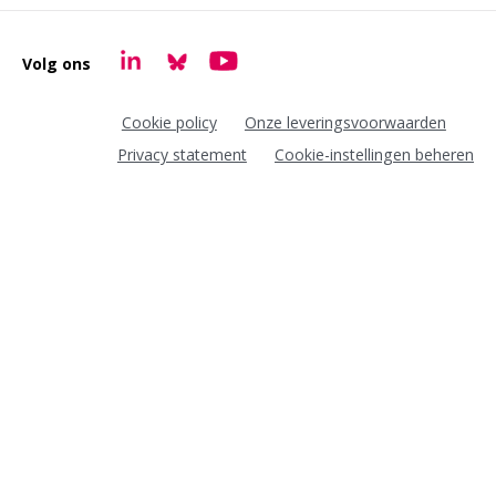
Volg ons
Goudappel LinkedIn
Goudappel BlueSky
Goudappel YouTube
Cookie policy
Onze leveringsvoorwaarden
Privacy statement
Cookie-instellingen beheren