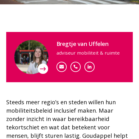
Contactpersoon
Bregtje van Uffelen
adviseur mobiliteit & ruimte
bvuffelen@goudappel.nl
+31 (0)6 29 65 50 69
Bekijk mijn profiel
Steeds meer regio’s en steden willen hun
mobiliteitsbeleid inclusief maken. Maar
zonder inzicht in waar bereikbaarheid
tekortschiet en wat dat betekent voor
mensen, blijft sturen lastig. Goudappel helpt